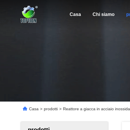
Casa
Chi siamo
p
Casa
>
prodotti
>
Reattore a giacca in acciaio inossid
prodotti