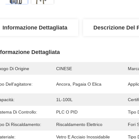
Informazione Dettagliata
Descrizione Del 
nformazione Dettagliata
uogo Di Origine
CINESE
Marc
po Dell'agitatore:
Ancora, Pagaia O Elica
Appli
apacità:
1L-100L
Certif
stema Di Controllo:
PLC O PID
Tipo 
ipo Di Riscaldamento:
Riscaldamento Elettrico
Fori 
teriale:
Vetro E Acciaio Inossidabile
Tipo 