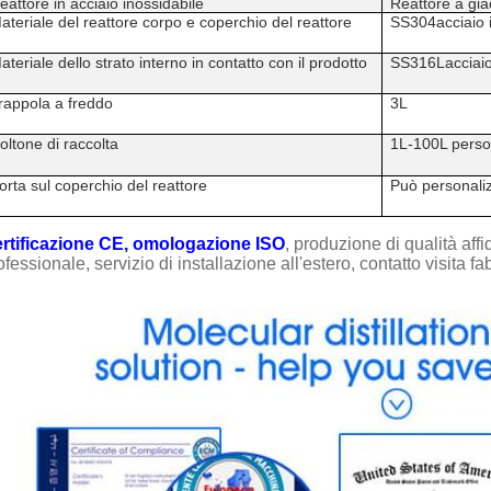
eattore in acciaio inossidabile
Reattore a gi
ateriale del reattore corpo e coperchio del reattore
SS304
acciaio 
ateriale dello strato interno in contatto con il prodotto
SS316L
acciai
rappola a freddo
3L
oltone di raccolta
1L-100L perso
orta sul coperchio del reattore
Può personaliz
rtificazione CE, omologazione ISO
, produzione di qualità affi
ofessionale, servizio di installazione all'estero, contatto visita fa