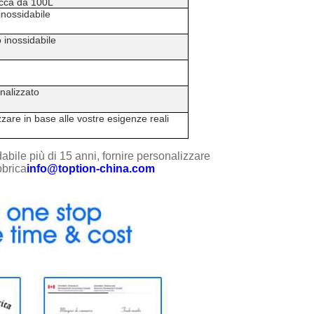
acca da 100L
inossidabile
o inossidabile
nalizzato
zare in base alle vostre esigenze reali
dabile più di 15 anni, fornire personalizzare
bbrica
info@toption-china.com