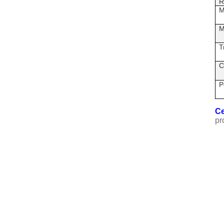
R
M
M
T
C
P
Ce
pr