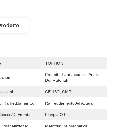
Prodotto
a
TOPTION
Prodotto Farmaceutico, Analisi 
cazioni:
Dei Materiali
icazioni:
CE, ISO, GMP
Di Raffreddamento:
Raffreddamento Ad Acqua
Sbocco/di Entrata:
Flangia O Filo
Di Miscelazione:
Mescolatura Magnetica