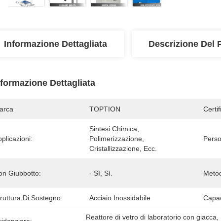
Informazione Dettagliata
Descrizione Del 
nformazione Dettagliata
arca
TOPTION
Certif
Sintesi Chimica, 
plicazioni:
Polimerizzazione, 
Perso
Cristallizzazione, Ecc.
on Giubbotto:
- Sì, Sì.
Metod
ruttura Di Sostegno:
Acciaio Inossidabile
Capac
Reattore di vetro di laboratorio con giacca
, 