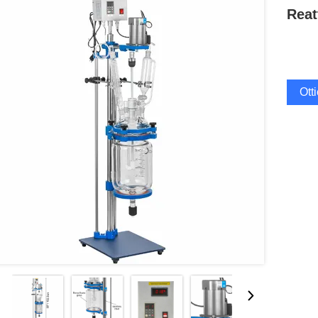
Reat
Ott