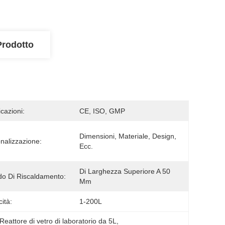
Prodotto
icazioni:
CE, ISO, GMP
Dimensioni, Materiale, Design, 
nalizzazione:
Ecc.
Di Larghezza Superiore A 50 
o Di Riscaldamento:
Mm
ità:
1-200L
Reattore di vetro di laboratorio da 5L
, 