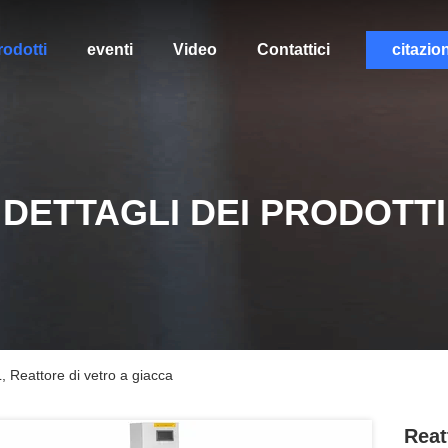
rodotti
eventi
Video
Contattici
citazio
DETTAGLI DEI PRODOTTI
L, Reattore di vetro a giacca
Reat