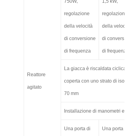
750W,
1,5 kW,
regolazione
regolazione
della velocità
della velocità
di conversione
di conversione
di frequenza
di frequenza
La giacca è riscaldata ciclicament
Reattore
coperta con uno strato di isolame
agitato
70 mm
Installazione di manometri e term
Una porta di
Una porta di