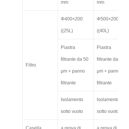
mm
mm
Φ400×200
Φ500×200
((25L)
((40L)
Piastra
Piastra
filtrante da 50
filtrante da 50
Filtro
μm + panno
μm + panno
filtrante
filtrante
Isolamento
Isolamento
sotto vuoto
sotto vuoto
Casella
a prova di
a prova di