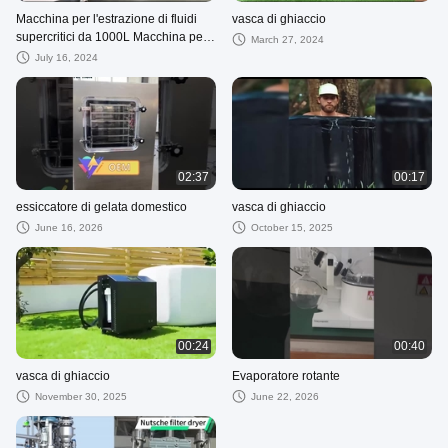
Macchina per l'estrazione di fluidi
vasca di ghiaccio
supercritici da 1000L Macchina per
March 27, 2024
il CO2 supercritica da laboratorio
July 16, 2024
02:37
00:17
essiccatore di gelata domestico
vasca di ghiaccio
June 16, 2026
October 15, 2025
00:24
00:40
vasca di ghiaccio
Evaporatore rotante
November 30, 2025
June 22, 2026