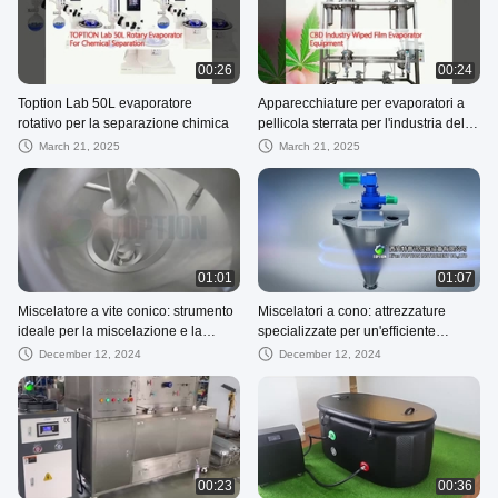
00:26
00:24
Toption Lab 50L evaporatore
Apparecchiature per evaporatori a
rotativo per la separazione chimica
pellicola sterrata per l'industria del
CBD
March 21, 2025
March 21, 2025
01:01
01:07
Miscelatore a vite conico: strumento
Miscelatori a cono: attrezzature
ideale per la miscelazione e la
specializzate per un'efficiente
miscelazione precise
miscelazione e miscelazione
December 12, 2024
December 12, 2024
00:23
00:36