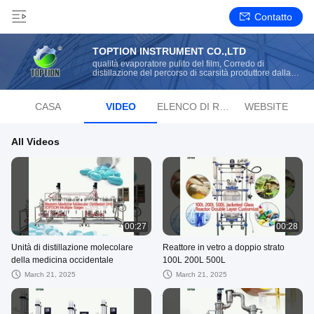
Contatto
TOPTION INSTRUMENT CO.,LTD
qualità evaporatore pulito del film, Corredo di
distillazione del percorso di scarsità produttore dalla
Cina
CASA
VIDEO
ELENCO DI RIPRODUZIONE
WEBSITE
All Videos
00:27
00:28
Unità di distillazione molecolare
Reattore in vetro a doppio strato
della medicina occidentale
100L 200L 500L
March 21, 2025
March 21, 2025