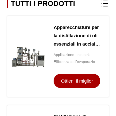
TUTTI I PRODOTTI
Apparecchiature per
la distillazione di oli
essenziali in acciaio
inossidabile con
Applicazione: Industria
giacca da 15L
chimica
Efficienza dell'evaporazione:
95%
Ottieni il miglior
prezzo