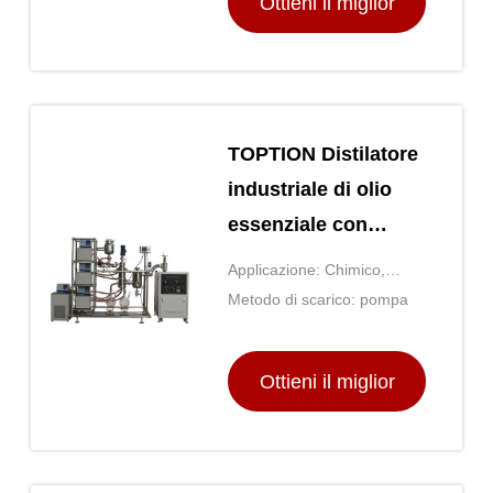
Ottieni il miglior
prezzo
TOPTION Distilatore
industriale di olio
essenziale con
serbatoio di vetro a
Applicazione: Chimico,
giacca da 1 litro
farmaceutico, alimento, ecc.
Metodo di scarico: pompa
Ottieni il miglior
prezzo