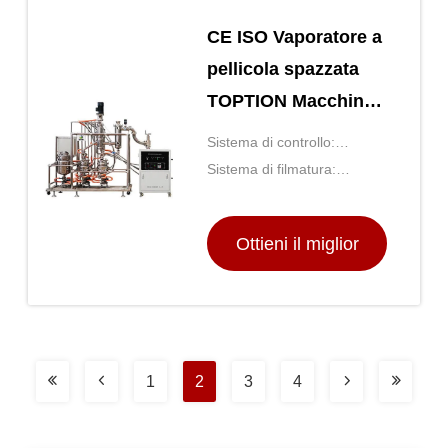
CE ISO Vaporatore a
pellicola spazzata
TOPTION Macchina
per distillare olio
Sistema di controllo:
essenziale
Schermo di PLC/Touch
Sistema di filmatura:
Sistema di riprese
cancellato
Ottieni il miglior
prezzo
1
2
3
4