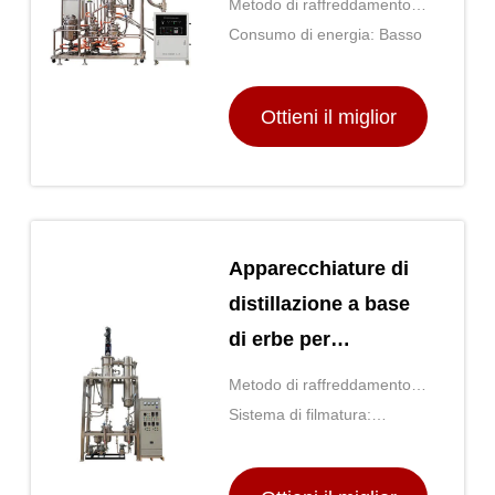
Metodo di raffreddamento:
raffreddamento ad acqua
Consumo di energia: Basso
Ottieni il miglior
prezzo
Apparecchiature di
distillazione a base
di erbe per
evaporatori a
Metodo di raffreddamento:
pellicola sottile
raffreddamento ad acqua
Sistema di filmatura:
sterrata 30L-200L
Sistema di riprese
cancellato