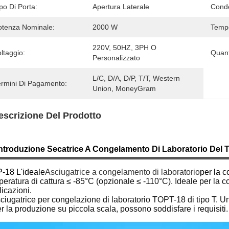
po Di Porta:
Apertura Laterale
Cond
otenza Nominale:
2000 W
Tempe
220V, 50HZ, 3PH O 
ltaggio:
Quant
Personalizzato
L/C, D/A, D/P, T/T, Western 
ermini Di Pagamento:
Union, MoneyGram
escrizione Del Prodotto
ntroduzione Secatrice A Congelamento Di Laboratorio Del 
-18 L'ideale
Asciugatrice a congelamento di laboratorio
per la 
eratura di cattura ≤ -85°C (opzionale ≤ -110°C). Ideale per la c
icazioni.
sciugatrice per congelazione di laboratorio TOPT-18 di tipo T. U
r la produzione su piccola scala, possono soddisfare i requisiti.