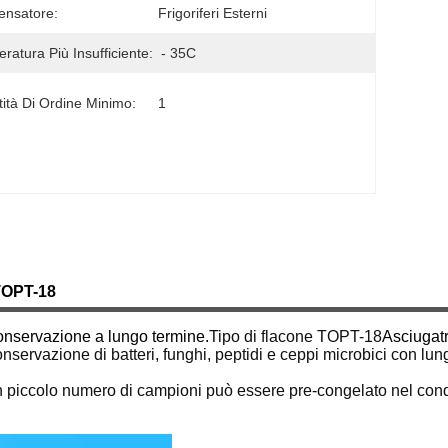
ensatore:
Frigoriferi Esterni
ratura Più Insufficiente:
- 35C
ità Di Ordine Minimo:
1
TOPT-18
conservazione a lungo termine.
Tipo di flacone TOPT-18
Asciugatr
onservazione di batteri, funghi, peptidi e ceppi microbici con l
n piccolo numero di campioni può essere pre-congelato nel conde