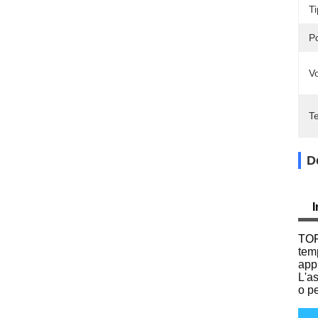
Ti
P
Vo
T
D
I
TOP
temp
appl
L'a
o pe