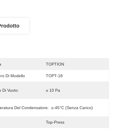
Prodotto
a
TOPTION
o Di Modello
TOPT-18
o Di Vuoto:
≤ 10 Pa
ratura Del Condensatore:
≤-45°C (senza Carico)
Top-Press