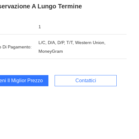
ervazione A Lungo Termine
1
L/C, D/A, D/P, T/T, Western Union,
 Di Pagamento:
MoneyGram
ieni Il Miglior Prezzo
Contattici