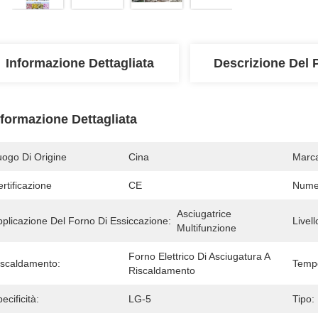
Informazione Dettagliata
Descrizione Del 
nformazione Dettagliata
uogo Di Origine
Cina
Marc
rtificazione
CE
Numer
Asciugatrice 
pplicazione Del Forno Di Essiccazione:
Livell
Multifunzione
Forno Elettrico Di Asciugatura A 
iscaldamento:
Tempe
Riscaldamento
ecificità:
LG-5
Tipo: