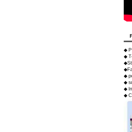
F
◆ Pr
◆ T-
◆Str
◆Fa
◆ p
◆ sc
◆ In
◆ C