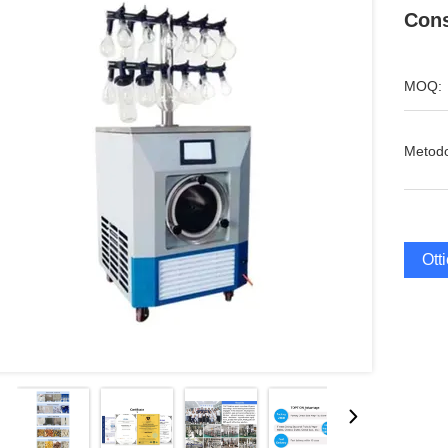
Cons
MOQ:
Metodo
Ott