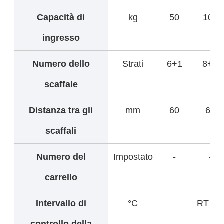
Capacità di
kg
50
100
ingresso
Numero dello
Strati
6+1
8+1
scaffale
Distanza tra gli
mm
60
60
scaffali
Numero del
Impostato
-
-
carrello
Intervallo di
°C
RT tem
controllo della