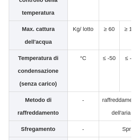
temperatura
Max. cattura
Kg/ lotto
≥ 60
≥ 120
dell'acqua
Temperatura di
°C
≤ -50
≤ -50
condensazione
(senza carico)
Metodo di
-
raffreddament
raffreddamento
dell'aria
Sfregamento
-
Spruzz