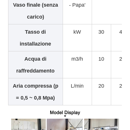
Vaso finale (senza
- Papa'
carico)
Tasso di
kW
30
45
installazione
Acqua di
m3/h
10
20
raffreddamento
Aria compressa (p
L/min
20
20
= 0,5 ~ 0,8 Mpa)