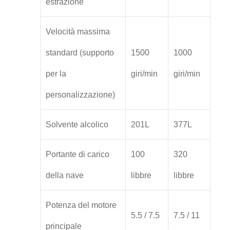
estrazione
Velocità massima
standard (supporto
1500
1000
per la
giri/min
giri/min
personalizzazione)
Solvente alcolico
201L
377L
Portante di carico
100
320
della nave
libbre
libbre
Potenza del motore
5.5 / 7.5
7.5 / 11
principale