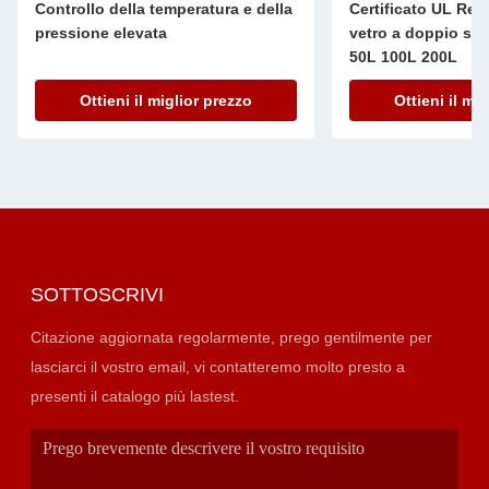
Controllo della temperatura e della
Certificato UL Rea
pressione elevata
vetro a doppio str
50L 100L 200L
Ottieni il miglior prezzo
Ottieni il mi
SOTTOSCRIVI
Citazione aggiornata regolarmente, prego gentilmente per
lasciarci il vostro email, vi contatteremo molto presto a
presenti il catalogo più lastest.