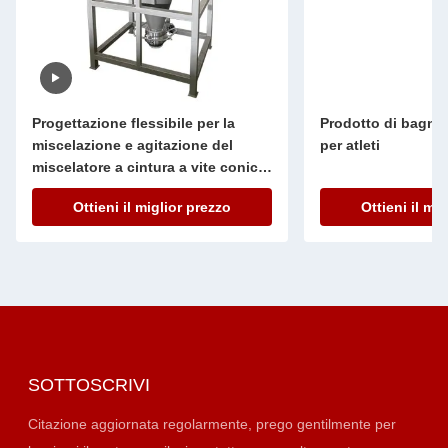
Progettazione flessibile per la
Prodotto di bagno 
miscelazione e agitazione del
per atleti
miscelatore a cintura a vite conico
per apparecchiature di laboratorio
Ottieni il miglior prezzo
Ottieni il mi
generali
SOTTOSCRIVI
Citazione aggiornata regolarmente, prego gentilmente per