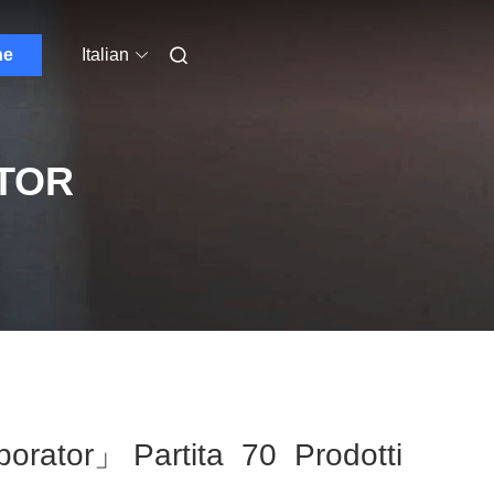
ne
Italian
TOR
porator」 Partita 70 Prodotti