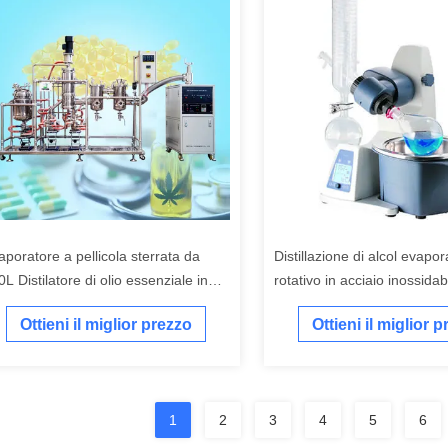
aporatore a pellicola sterrata da
Distillazione di alcol evapor
L Distilatore di olio essenziale in
rotativo in acciaio inossidab
ciaio inossidabile da 316L
Rotovap
Ottieni il miglior prezzo
Ottieni il miglior 
1
2
3
4
5
6