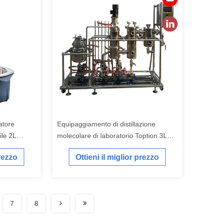
atore
Equipaggiamento di distillazione
ile 2L
molecolare di laboratorio Toption 3L
Wiped Film Evaporator
prezzo
Ottieni il miglior prezzo
7
8