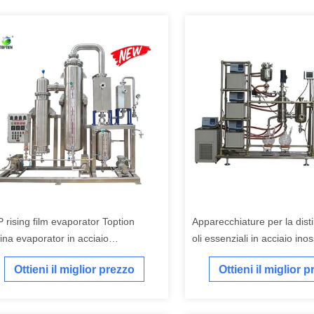
P rising film evaporator Toption
Apparecchiature per la disti
ina evaporator in acciaio
oli essenziali in acciaio ino
ossidabile
giacca da 15L
Ottieni il miglior prezzo
Ottieni il miglior 