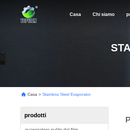
Casa
Chi siamo
p
ST
Casa
>
Stainless Steel Evaporator
prodotti
P
evaporatore pulito del film