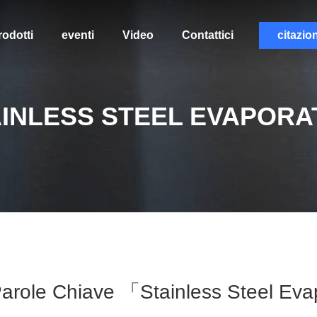
rodotti
eventi
Video
Contattici
citazio
AINLESS STEEL EVAPORA
arole Chiave 「stainless Steel Eva