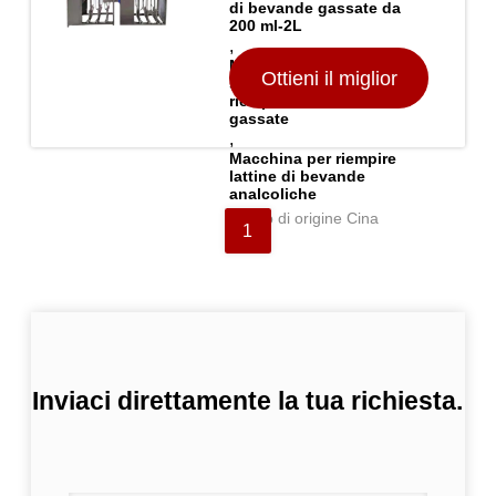
di bevande gassate da
200 ml-2L
,
Macchine
Ottieni il miglior
semiautomatiche per il
riempimento di bevande
gassate
,
prezzo
Macchina per riempire
lattine di bevande
analcoliche
Luogo di origine Cina
1
Inviaci direttamente la tua richiesta.