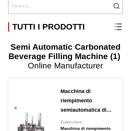
TUTTI I PRODOTTI
Semi Automatic Carbonated
Beverage Filling Machine (1)
Online Manufacturer
Macchina di
riempimento
semiautomatica di
bevande gassate
Evidenziare:
200ml-2L
Macchina di riempimento