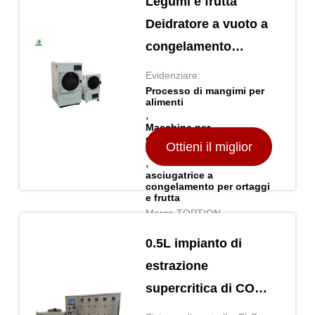
Legumi e frutta
Deidratore a vuoto a
congelamento
Macchine per la
Evidenziare:
lavorazione del
Processo di mangimi per
alimenti
mangue
,
Macchine per
Liquidizzatore a
disidratazione a vuoto-
Ottieni il miglior
congelamento
congelamento
,
asciugatrice a
prezzo
congelamento per ortaggi
e frutta
Marca TOPTION
0.5L impianto di
estrazione
supercritica di CO2
110V/220V macchina