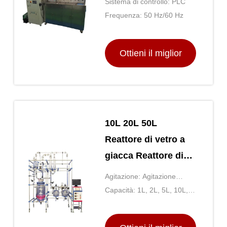
Sistema di controllo: PLC
di estrazione di CO2
Frequenza: 50 Hz/60 Hz
Ottieni il miglior
prezzo
10L 20L 50L
Reattore di vetro a
giacca Reattore di
vetro e acciaio
Agitazione: Agitazione
inossidabile
magnetica o aerea
Capacità: 1L, 2L, 5L, 10L,
20L, 50L, 100L, 200L, 500L,
1000L