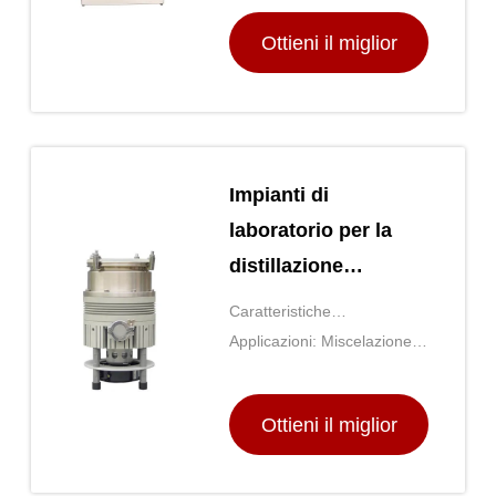
della schiuma
Ottieni il miglior
prezzo
Impianti di
laboratorio per la
distillazione
molecolare
Caratteristiche
supplementari: Velocità e
Applicazioni: Miscelazione,
temperatura regolabili
riscaldamento, incubazione
Ottieni il miglior
prezzo