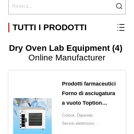
TUTTI I PRODOTTI
Dry Oven Lab Equipment (4)
Online Manufacturer
Prodotti farmaceutici
Forno di asciugatura
a vuoto Toption
Forno di asciugatura
Colore: Dipende.
attrezzature di
Servizi elettronici:
laboratorio
AC220V·50HZ/380V·50HZ