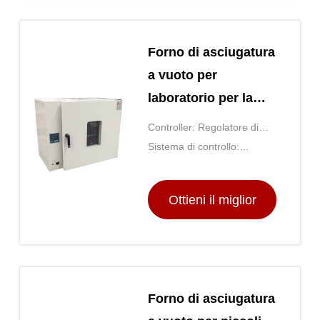
Forno di asciugatura
a vuoto per
laboratorio per la
biochimica e la
Controller: Regolatore di
farmacia
temperatura PID digitale
Sistema di controllo:
Regolatore di PID
Ottieni il miglior
prezzo
Forno di asciugatura