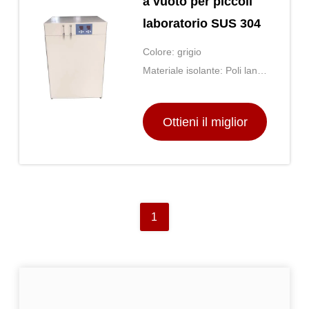
a vuoto per piccoli
laboratorio SUS 304
Colore: grigio
Materiale isolante: Poli lana
rigida della fibra di vetro e
della schiuma
Ottieni il miglior
prezzo
1