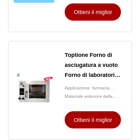
Ottieni il miglior
prezzo
Toptione Forno di
asciugatura a vuoto
Forno di laboratorio
di chimica a vuoto
Applicazione: farmacia,
medicina e sanità
Materiale esteriore della
camera: Acciaio inossidabile
+ Rivestimento in polvere
Ottieni il miglior
prezzo