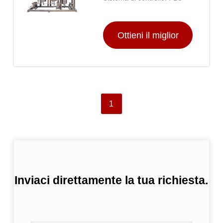
verticale
liquidi
Ottieni il miglior
prezzo
1
Inviaci direttamente la tua richiesta.