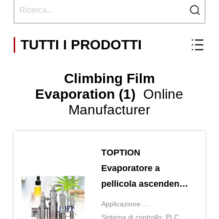
TUTTI I PRODOTTI
Climbing Film
Evaporation (1)
Online
Manufacturer
TOPTION
Evaporatore a
pellicola ascendente
Evaporazione a
Applicazione:
pellicola ascendente
Concentrazione dei prodotti
Sistema di controllo: PLC