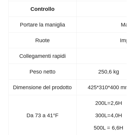
Controllo
B
Portare la maniglia
Manic
Ruote
Impian
Collegamenti rapidi
- 
Peso netto
250,6 kg
Dimensione del prodotto
425*310*400 mm
200L=2,6H
Da 73 a 41°F
300L=4,0H
500L = 6,6H