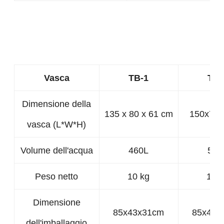
Vasca
TB-1
TB-
Dimensione della
135 x 80 x 61 cm
150x70
vasca (L*W*H)
Volume dell'acqua
460L
520
Peso netto
10 kg
12 
Dimensione
85x43x31cm
85x43x
dell'imballaggio